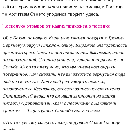
специальный ящичек для писем. Все желающие могут
зайти в храм помолиться и попросить помощи, и Господь
по молитвам Своего угодника творит чудеса.
Несколько отзывов от наших прихожан о поездке:
«Я, с Божий помощью, была участницей поездки в Троице-
Сергиеву Лавру и Николо-Сольбу. Выражаю благодарность
организаторам. Поездка получилась незабываемой, очень
познавательной. Столько увидела, узнала и поразилась в
Сольбе. Как это прекрасно, что мы умеем возрождать
потерянное. Нам сказали, что вы захотите вернуться сюда
ещё раз и это так. Хочу ещё раз увидеть нежную,
позолоченную Ксенюшку, отвезти записочку святителю
Спиридону. (Я верю, что он наши записочки из ящика
читает.) А деревянный Храм с лесенками с маковками
крестом — Чудо-чудное. Спасибо Богу за всё!»
«Это то чувство, когда отдохнули душой! Спаси Господи